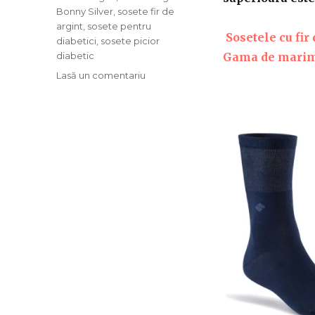
Bonny Silver
,
sosete fir de
argint
,
sosete pentru
Sosetele cu fir
diabetici
,
sosete picior
diabetic
Gama de marimi
Lasă un comentariu
la
Sosete
cu
fir
de
argint,
Bonny
Silver
┃
Ortopedio.ro