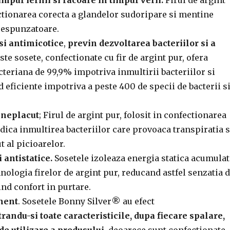
ctionarea corecta a glandelor sudoripare si mentine
respunzatoare.
si antimicotice
,
previn dezvoltarea bacteriilor si a
este sosete, confectionate cu fir de argint pur, ofera
cteriana de 99,9% impotriva inmultirii bacteriilor si
nd eficiente impotriva a peste 400 de specii de bacterii s
 neplacut
; Firul de argint pur, folosit in confectionarea
dica inmultirea bacteriilor care provoaca transpiratia s
 al picioarelor.
i antistatice.
Sosetele izoleaza energia statica acumulat
hnologia firelor de argint pur, reducand astfel senzatia 
ind confort in purtare.
nent
. Sosetele Bonny Silver® au efect
randu-si toate caracteristicile, dupa fiecare spalare,
de utilizare a produsului,
deoarece sunt confectionate