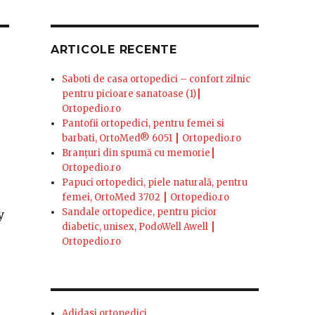
ARTICOLE RECENTE
Saboti de casa ortopedici – confort zilnic
pentru picioare sanatoase (1)┃
Ortopedio.ro
Pantofii ortopedici, pentru femei si
barbati, OrtoMed® 6051 ┃ Ortopedio.ro
Branțuri din spumă cu memorie┃
Ortopedio.ro
Papuci ortopedici, piele naturală, pentru
femei, OrtoMed 3702 ┃ Ortopedio.ro
Sandale ortopedice, pentru picior
y
diabetic, unisex, PodoWell Awell ┃
Ortopedio.ro
Adidasi ortopedici