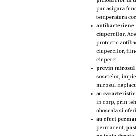
pur asigura fun
temperatura co
antibacteriene 
ciupercilor
. Ac
protectie antiba
ciupercilor, fii
ciuperci.
previn mirosul
sosetelor, impie
mirosul neplacut
au
caracteristic
in corp, prin te
oboseala si ofer
au efect perma
permanent,
past
pe toata durata 