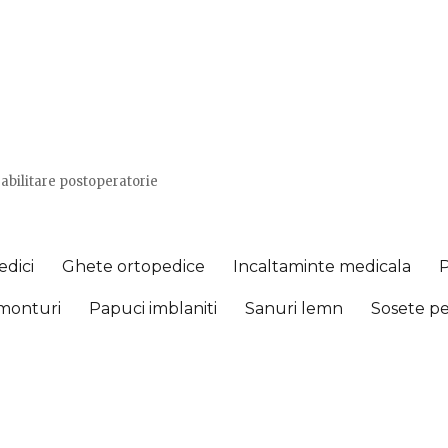
abilitare postoperatorie
edici
Ghete ortopedice
Incaltaminte medicala
monturi
Papuci imblaniti
Sanuri lemn
Sosete pe