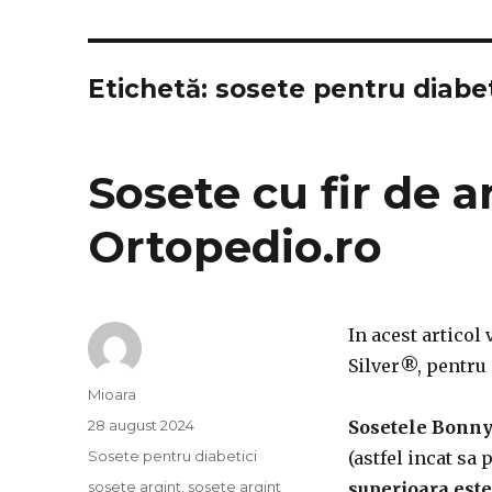
Etichetă:
sosete pentru diabet
Sosete cu fir de a
Ortopedio.ro
In acest artico
Silver®, pentru
Autor
Mioara
Publicat
28 august 2024
Sosetele Bonny
pe
Categorii
Sosete pentru diabetici
(astfel incat sa 
Etichete
sosete argint
,
sosete argint
superioara este