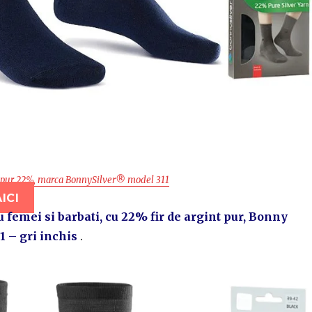
nt pur 22%, marca BonnySilver® model 311
ICI
 femei si barbati, cu 22% fir de argint pur, Bonny
1 – gri inchis
.