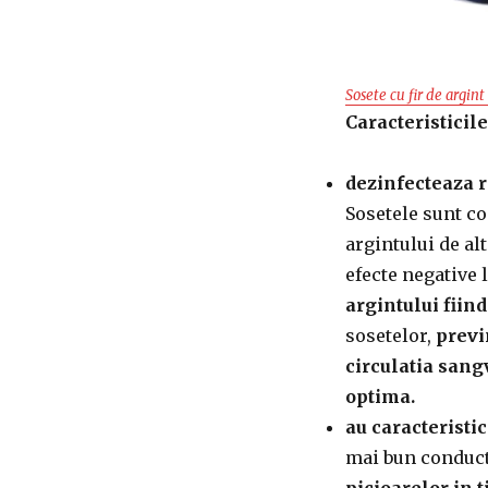
Sosete cu fir de argin
Caracteristicil
dezinfecteaza 
Sosetele sunt c
argintului de al
efecte negative 
argintului fiind
sosetelor,
previ
circulatia sang
optima.
au caracterist
mai bun conducto
picioarelor in t