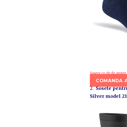
Sosete cu fir de argi
COMANDA A
2.
Sosete pentru
Silver model 21