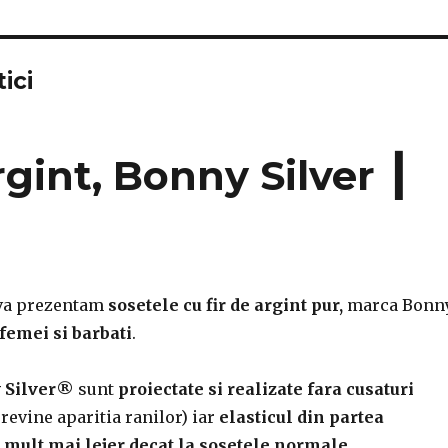
ici
rgint, Bonny Silver ┃
l va prezentam
sosetele cu fir de argint pur,
marca Bonn
femei si barbati
.
 Silver®
sunt
proiectate si realizate fara cusaturi
previne aparitia ranilor) iar
elasticul din partea
 mult mai lejer decat la sosetele normale
.