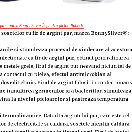
t pur, marca Bonny Silver® pentru picior diabetic
e sosetelor cu fir de argint pur, marca BonnySilver®:
ranile
si
stimuleaza procesul de vindecare al acestor
onfectionate cu
fir de argint pur
, obtinut prin rafinarea
te metale grele, firul de argint pur neavand niciun fel de
la contactul cu pielea,
efectul antimicrobian al
 dovedit clinic.
Firul de argint
folosit in confectionare
ne inmultirea germenilor si a bacteriilor, stimuleaza
vina la nivelul picioarelor si pastreaza temperatura
ici termodinamice
. Datorita argintului pur, care este cel
r de electricitate si caldura, sosetele
mentin caldura
impul iernii si racoare in timpul verii.
Firul de argint