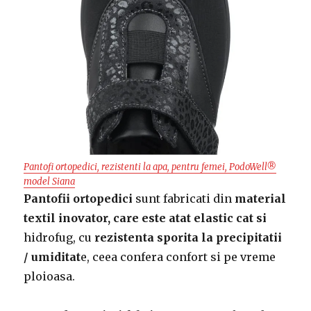
Pantofi ortopedici, rezistenti la apa, pentru femei, PodoWell®
model Siana
Pantofii ortopedici
sunt fabricati din
material
textil inovator, care este atat elastic cat si
hidrofug, cu
rezistenta sporita la precipitatii
/ umiditat
e, ceea confera confort si pe vreme
ploioasa.