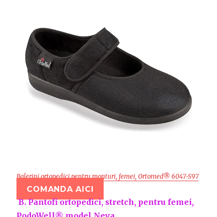
Balerini ortopedici pentru monturi, femei, Ortomed® 6047-S97
COMANDA AICI
B. Pantofi ortopedici, stretch, pentru femei,
PodoWell® model Neva