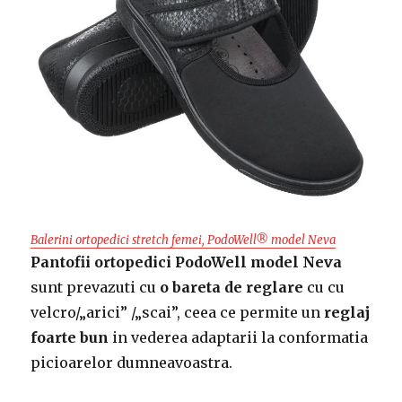
Balerini ortopedici stretch femei, PodoWell® model Neva
Pantofii ortopedici PodoWell model Neva
sunt prevazuti cu
o bareta de reglare
cu cu
velcro/„arici” /„scai”, ceea ce permite un
reglaj
foarte bun
in vederea adaptarii la conformatia
picioarelor dumneavoastra.