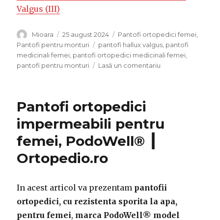
Valgus (III)
Autor
Mioara
Publicat
25 august 2024
Categorii
Pantofi ortopedici femei
,
pe
Pantofi pentru monturi
Etichete
pantofi hallux valgus
,
pantofi
medicinali femei
,
pantofi ortopedici medicinali femei
,
pantofi pentru monturi
Lasă un comentariu
la
Pantofi
ortopedici,
pentru
Pantofi ortopedici
„monturi”
si
impermeabili pentru
deget
femei, PodoWell® ┃
in
ciocan,
Ortopedio.ro
femei
┃
Ortopedio.ro
In acest articol va prezentam
pantofii
ortopedici, cu rezistenta sporita la apa,
pentru femei
,
marca PodoWell® model