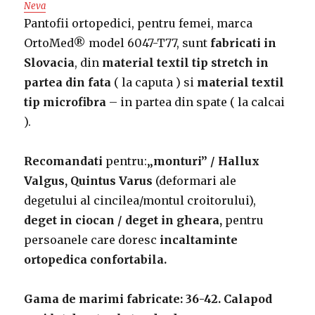
Neva
Pantofii ortopedici, pentru femei, marca
OrtoMed® model 6047-T77, sunt
fabricati in
Slovacia
, din
material textil tip stretch in
partea din fata
( la caputa ) si
material textil
tip microfibra
– in partea din spate ( la calcai
).
Recomandati
pentru:
„monturi” / Hallux
Valgus, Quintus Varus
(deformari ale
degetului al cincilea/montul croitorului),
deget in ciocan / deget in gheara,
pentru
persoanele care doresc
incaltaminte
ortopedica confortabila.
Gama de marimi fabricate: 36-42.
Calapod