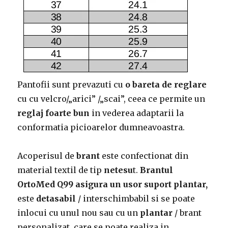
Pantofii sunt prevazuti cu
o bareta de reglare
cu cu velcro/„arici” /„scai”, ceea ce permite un
reglaj foarte bun
in vederea adaptarii la
conformatia picioarelor dumneavoastra.
Acoperisul de
brant
este confectionat din
material textil de tip
netesu
t.
Brantul
OrtoMed Q99 asigura un usor suport plantar,
este
detasabil
/ interschimbabil si se poate
inlocui cu unul nou sau cu un
plantar
/ brant
personalizat, care se poate realiza in