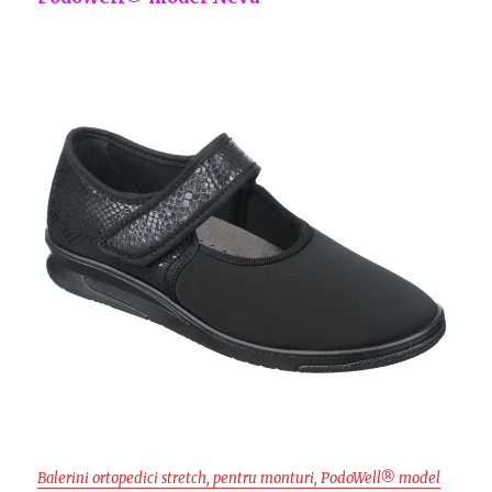
Balerini ortopedici stretch, pentru monturi, PodoWell® model