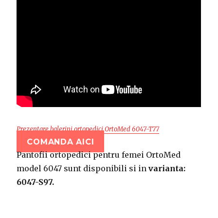
Prezentare balerini ortopedici OrtoMed 6047-T77
COMANDA AICI
Pantofii ortopedici pentru femei OrtoMed
model 6047 sunt disponibili si in
varianta:
6047-S97.