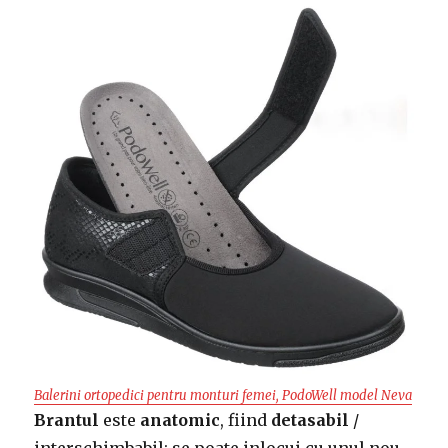
Balerini ortopedici pentru monturi femei, PodoWell model Neva
Brantul
este
anatomic
, fiind
detasabil
/
interschimbabil; se poate inlocui cu unul nou,