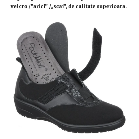
velcro /”arici” /„scai”, de calitate superioara.