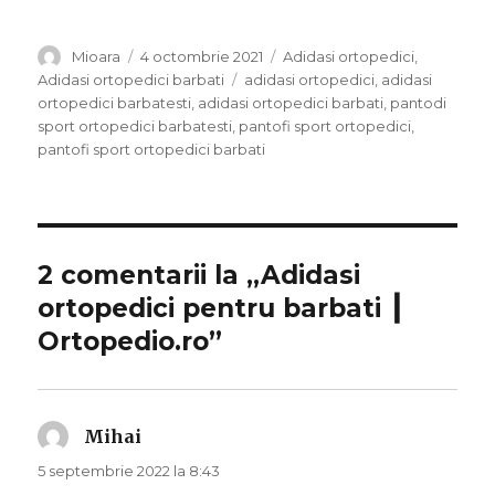
Autor
Mioara
Publicat
4 octombrie 2021
Categorii
Adidasi ortopedici
,
pe
Adidasi ortopedici barbati
Etichete
adidasi ortopedici
,
adidasi
ortopedici barbatesti
,
adidasi ortopedici barbati
,
pantodi
sport ortopedici barbatesti
,
pantofi sport ortopedici
,
pantofi sport ortopedici barbati
2 comentarii la „Adidasi
ortopedici pentru barbati ┃
Ortopedio.ro”
Mihai
spune:
5 septembrie 2022 la 8:43