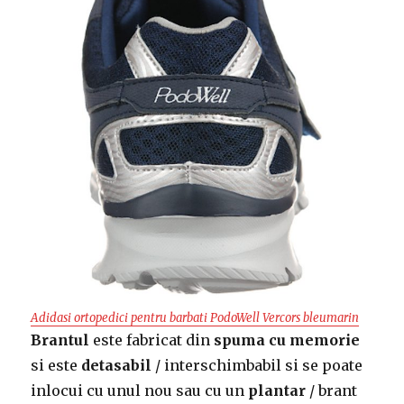
Adidasi ortopedici pentru barbati PodoWell Vercors bleumari
n
Brantul
este fabricat din
spuma cu memorie
si este
detasabil
/ interschimbabil si se poate
inlocui cu unul nou sau cu un
plantar
/ brant