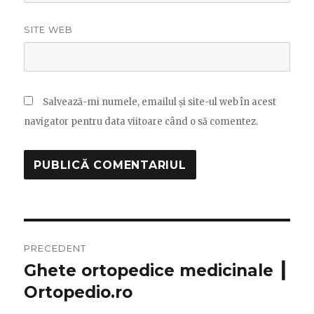
SITE WEB
Salvează-mi numele, emailul și site-ul web în acest
navigator pentru data viitoare când o să comentez.
Navigare
PRECEDENT
în
Ghete ortopedice medicinale ┃
Articolul
Ortopedio.ro
anterior:
articole