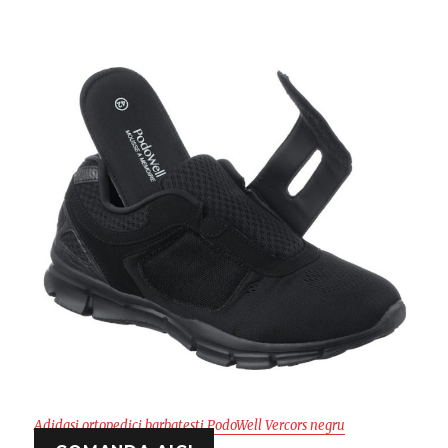
Adidasi ortopedici barbatesti PodoWell Vercors negru