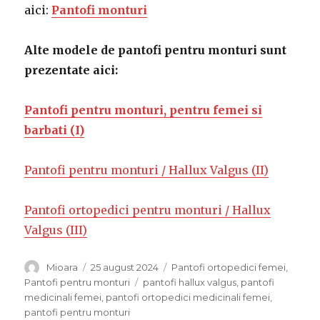
aici:
Pantofi monturi
Alte modele de pantofi pentru monturi sunt
prezentate aici:
Pantofi pentru monturi, pentru femei si
barbati (I)
Pantofi pentru monturi / Hallux Valgus (II)
Pantofi ortopedici pentru monturi / Hallux
Valgus (III)
Autor
Mioara
Publicat
25 august 2024
Categorii
Pantofi ortopedici femei
,
pe
Pantofi pentru monturi
Etichete
pantofi hallux valgus
,
pantofi
medicinali femei
,
pantofi ortopedici medicinali femei
,
pantofi pentru monturi