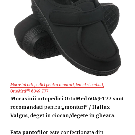
Mocasini ortopedici pentru monturi, femei si barbati,
OrtoMed® 6049-T77
Mocasinii ortopedici OrtoMed 6049-T77 sunt
recomandati
pentru:
„monturi” / Hallux
Valgus
,
deget in ciocan/degete in gheara
.
Fata pantofilor
este confectionata din