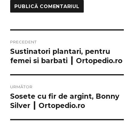
Navigare
PRECEDENT
în
Sustinatori plantari, pentru
Articolul
femei si barbati ┃ Ortopedio.ro
anterior:
articole
URMĂTOR
Sosete cu fir de argint, Bonny
Articolul
Silver ┃ Ortopedio.ro
următor: