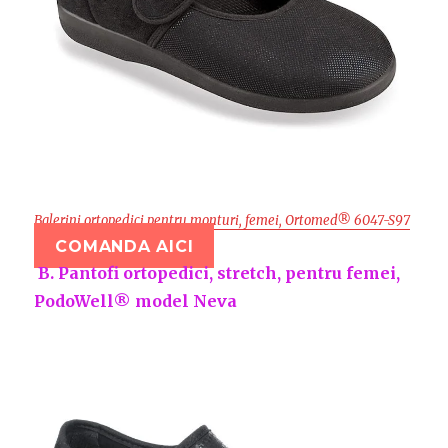
Balerini ortopedici pentru monturi, femei, Ortomed® 6047-S97
COMANDA AICI
B. Pantofi ortopedici, stretch, pentru femei,
PodoWell® model Neva