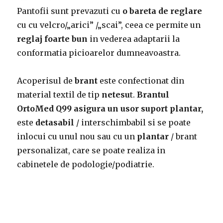
Pantofii sunt prevazuti cu
o bareta de reglare
cu cu velcro/„arici” /„scai”, ceea ce permite un
reglaj foarte bun
in vederea adaptarii la
conformatia picioarelor dumneavoastra.
Acoperisul de
brant
este confectionat din
material textil de tip
netesu
t.
Brantul
OrtoMed Q99 asigura un usor suport plantar,
este
detasabil
/ interschimbabil si se poate
inlocui cu unul nou sau cu un
plantar
/ brant
personalizat, care se poate realiza in
cabinetele de podologie/podiatrie.