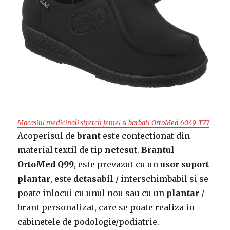
Mocasini medicinali stretch femei si barbati OrtoMed 6049-T77
Acoperisul de
brant
este confectionat din
material textil de tip
netesu
t.
Brantul
OrtoMed Q99
, este prevazut cu un
usor suport
plantar
, este
detasabil
/ interschimbabil si se
poate inlocui cu unul nou sau cu un
plantar
/
brant personalizat, care se poate realiza in
cabinetele de podologie/podiatrie.