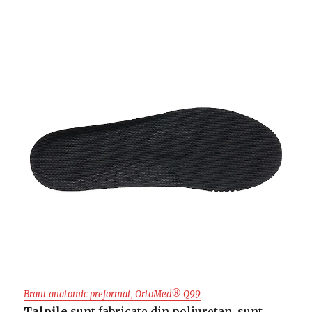
Brant anatomic preformat, OrtoMed® Q99
Talpile
sunt fabricate din poliuretan, sunt