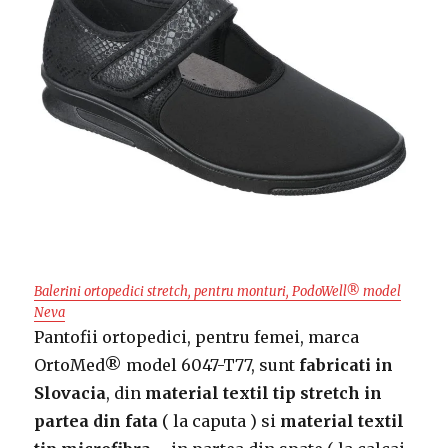
Balerini ortopedici stretch, pentru monturi, PodoWell® model
Neva
Pantofii ortopedici, pentru femei, marca
OrtoMed® model 6047-T77, sunt
fabricati in
Slovacia
, din
material textil tip stretch in
partea din fata
( la caputa ) si
material textil