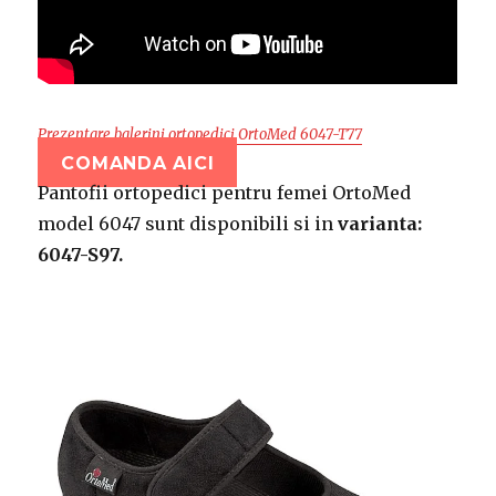
Prezentare balerini ortopedici OrtoMed 6047-T77
COMANDA AICI
Pantofii ortopedici pentru femei OrtoMed
model 6047 sunt disponibili si in
varianta:
6047-S97.