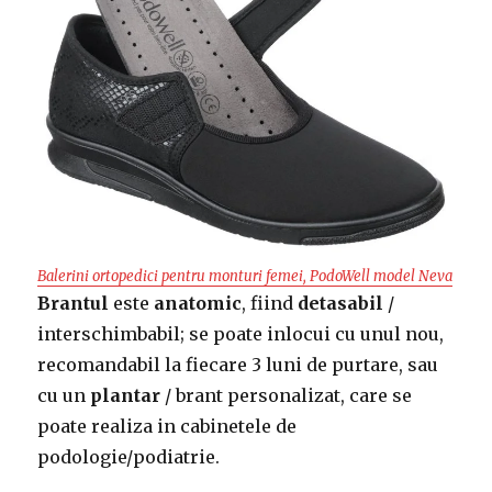
Balerini ortopedici pentru monturi femei, PodoWell model Neva
Brantul
este
anatomic
, fiind
detasabil
/
interschimbabil; se poate inlocui cu unul nou,
recomandabil la fiecare 3 luni de purtare, sau
cu un
plantar
/ brant personalizat, care se
poate realiza in cabinetele de
podologie/podiatrie.