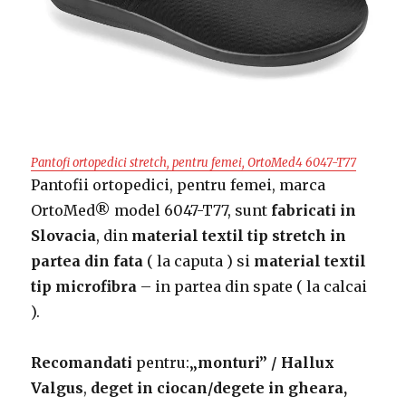
Pantofi ortopedici stretch, pentru femei, OrtoMed4 6047-T77
Pantofii ortopedici, pentru femei, marca
OrtoMed® model 6047-T77, sunt
fabricati in
Slovacia
, din
material textil tip stretch in
partea din fata
( la caputa ) si
material textil
tip microfibra
– in partea din spate ( la calcai
).
Recomandati
pentru:
„monturi” / Hallux
Valgus
,
deget in ciocan/degete in gheara,