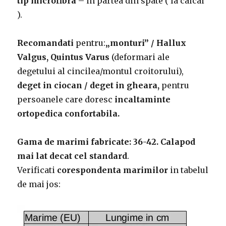
tip microfibra
– in partea din spate ( la calcai
).
Recomandati
pentru:
„monturi” / Hallux
Valgus, Quintus Varus
(deformari ale
degetului al cincilea/montul croitorului),
deget in ciocan / deget in gheara,
pentru
persoanele care doresc
incaltaminte
ortopedica confortabila.
Gama de marimi fabricate: 36-42.
Calapod
mai lat decat cel standard
.
Verificati
corespondenta marimilor
in tabelul
de mai jos: